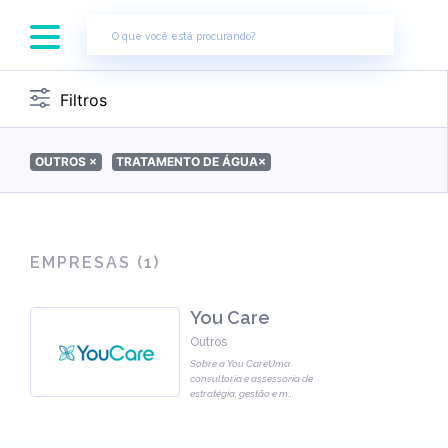
×
Filtros
OUTROS
×
TRATAMENTO DE ÁGUA
×
EMPRESAS (
1
)
You Care
Outros
Sobre a You CareUma
consultoria e assessoria de
estratégia, gestão e m
...