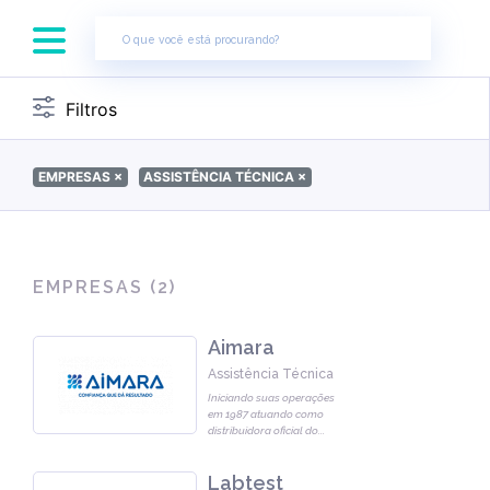
×
Filtros
EMPRESAS
×
ASSISTÊNCIA TÉCNICA
×
EMPRESAS (
2
)
Aimara
Assistência Técnica
Iniciando suas operações
em 1987 atuando como
distribuidora oficial do
...
Labtest