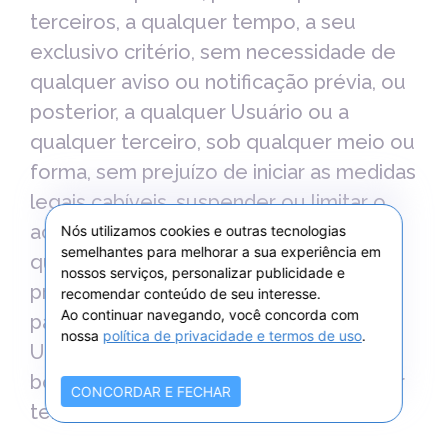
terceiros, a qualquer tempo, a seu
exclusivo critério, sem necessidade de
qualquer aviso ou notificação prévia, ou
posterior, a qualquer Usuário ou a
qualquer terceiro, sob qualquer meio ou
forma, sem prejuízo de iniciar as medidas
legais cabíveis, suspender ou limitar o
acesso ao Site, encerrar a conta de
Nós utilizamos cookies e outras tecnologias
semelhantes para melhorar a sua experiência em
qualquer Usuário e/ou tomar outras
nossos serviços, personalizar publicidade e
providências que entender necessárias
recomendar conteúdo de seu interesse.
Ao continuar navegando, você concorda com
para o cumprimento destes Termos de
nossa
política de privacidade e termos de uso
.
Uso e Política de Privacidade e para o
bom funcionamento do Site, a qualquer
CONCORDAR E FECHAR
tempo.