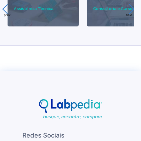
humano e relacionamento com o cliente
Assistência Técnica
Consultoria e Cursos
Visão
prev
next
Ser referência no diagnóstico anatomopatológico,
citopatológico, imuno-histoquímico e patologia
molecular através da excelência operacional,
médica e de atendimento, tendo como foco a
satisfação dos clientes, médicos, pacientes e
laboratórios parceiros.
Valores
- Foco no cliente
- Ética profissional
- Compromisso com a excelência
busque, encontre, compare
- Investimento em pesquisa e inovação
Redes Sociais
- Desenvolvimento do capital humano