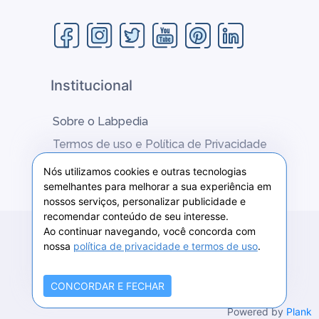
- Sustentabilidade empresarial
Institucional
Sobre o Labpedia
Termos de uso e Política de Privacidade
Fale conosco
Nós utilizamos cookies e outras tecnologias
semelhantes para melhorar a sua experiência em
nossos serviços, personalizar publicidade e
recomendar conteúdo de seu interesse.
Ao continuar navegando, você concorda com
2020 © Labpedia -
MCSANTOS COMUNICAÇÕES E
nossa
política de privacidade e termos de uso
.
MÍDIA DIGITAL LTDA.
contato@labpedia.com.br
CONCORDAR E FECHAR
Powered by
Plank