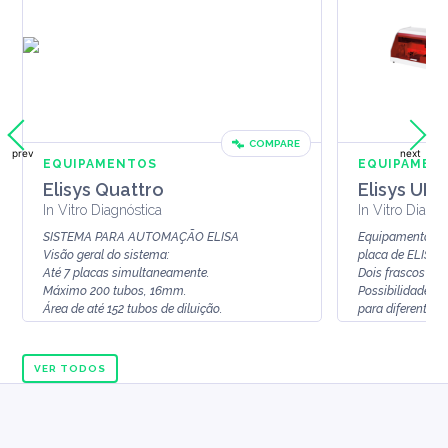
COMPARE
prev
next
EQUIPAMENTOS
EQUIPAMEN
Elisys Quattro
Elisys UN
In Vitro Diagnóstica
In Vitro Diagnó
SISTEMA PARA AUTOMAÇÃO ELISA
Equipamento tot
Visão geral do sistema:
placa de ELISA
Até 7 placas simultaneamente.
Dois frascos de
Máximo 200 tubos, 16mm.
Possibilidade d
Área de até 152 tubos de diluição.
para diferentes 
Até 5 racks de po...
Uso...
VER TODOS