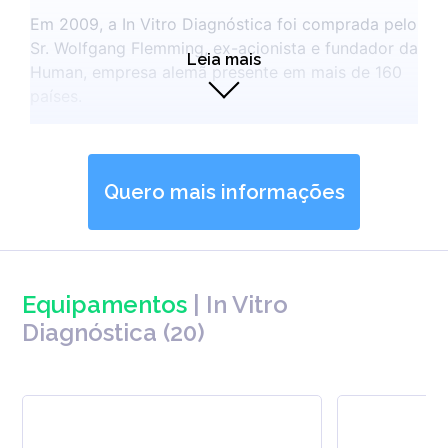
Em 2009, a In Vitro Diagnóstica foi comprada pelo
Sr. Wolfgang Flemming, ex-acionista e fundador da
Leia mais
Human, empresa alemã presente em mais de 160
países.
Na busca constante de melhorias para
atendimento dos clientes, em 2015 a In Vitro
instalou uma unidade de negócios e suporte a
Quero mais informações
clientes em Belo Horizonte.
Nossa jornada prossegue longa e desafiadora, o
nosso compromisso sempre será oferecer o que
existe de mais moderno em diagnóstico de
Equipamentos
|
In Vitro
química clinica, buscando as melhores alternativas
Diagnóstica
(
20
)
em atender nossos clientes, parceiros e
colaboradores, pois entendemos que estes são a
razão do nosso sucesso ao longo destes 20 anos.