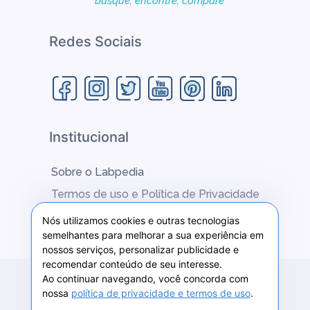
busque, encontre, compare
Capacidade: 2x1000ml/6x500ml/4x250ml=12
frascos;
Plataforma para frascos Erlenmeyer 25ml.
Redes Sociais
Capacidade: 42 frascos;
Plataforma para frascos Erlenmeyer 50 ml.
Capacidade: 30 frascos;
Plataforma para frascos Erlenmeyer 125ml.
Capacidade: 20 frascos;
Institucional
Plataforma para frascos Erlenmeyer 250ml.
Capacidade: 15 frascos;
Plataforma para frascos Erlenmeyer 500ml.
Sobre o Labpedia
Capacidade: 12 frascos;
Termos de uso e Política de Privacidade
Plataforma para frascos Erlenmeyer 1000ml.
Fale conosco
Capacidade: 6 frascos;
Nós utilizamos cookies e outras tecnologias
semelhantes para melhorar a sua experiência em
Plataforma universal para funis de separação.
nossos serviços, personalizar publicidade e
Capacidade: 125ml = 9 funis; 250ml = 5 funis;
recomendar conteúdo de seu interesse.
500ml = 4 funis; 1000ml = 3 funis; funis de
Ao continuar navegando, você concorda com
separação;
2020 © Labpedia -
MCSANTOS COMUNICAÇÕES E
nossa
política de privacidade e termos de uso
.
Plataforma universal com 2 estantes inox.
MÍDIA DIGITAL LTDA.