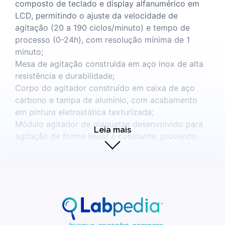
composto de teclado e display alfanumérico em
LCD, permitindo o ajuste da velocidade de
agitação (20 a 190 ciclos/minuto) e tempo de
processo (0-24h), com resolução mínima de 1
minuto;
Mesa de agitação construída em aço inox de alta
resistência e durabilidade;
Corpo do agitador construído em caixa de aço
carbono e tampa de alumínio, com acabamento
em pintura eletrostática texturizada;
Módulo agitador de plaquetas desenvolvido para
Leia mais
agitação de forma linear e constante, provendo
esta com cerca de 70 ciclos por minuto, com
capacidade para 48 bolsas de plaquetas;
Com alarme falta de energia embutido, com
bateria de 9 V.
Plataforma mista para frascos Erlenmeyer.