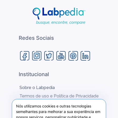
aço carbono ou aço inoxidável e vêm em
embalagens estéreis;
» Produto médico hospitalar de uso único.
busque, encontre, compare
Descartar após o uso.
Registro ANVISA/MS: 80560310038.
Redes Sociais
Institucional
Sobre o Labpedia
Termos de uso e Política de Privacidade
Fale conosco
Nós utilizamos cookies e outras tecnologias
semelhantes para melhorar a sua experiência em
nossos serviços, personalizar publicidade e