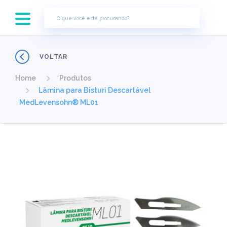
×
VOLTAR
Home
Produtos
Lâmina para Bisturi Descartável
MedLevensohn® ML01