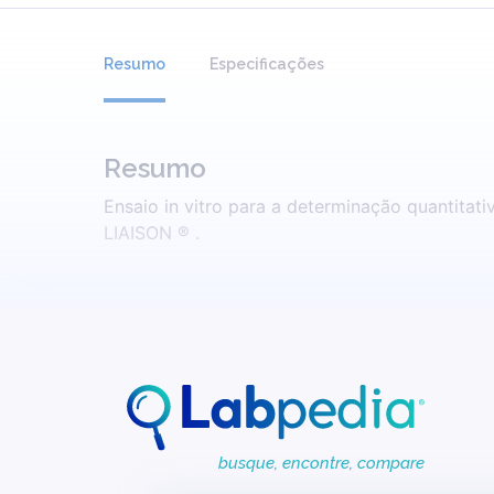
Resumo
Especificações
Resumo
Ensaio in vitro para a determinação quantitat
LIAISON ® .
busque, encontre, compare