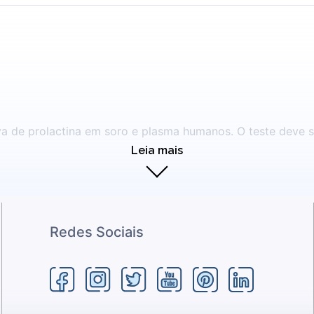
iva de prolactina em soro e plasma humanos. O teste deve se
Leia mais
Redes Sociais