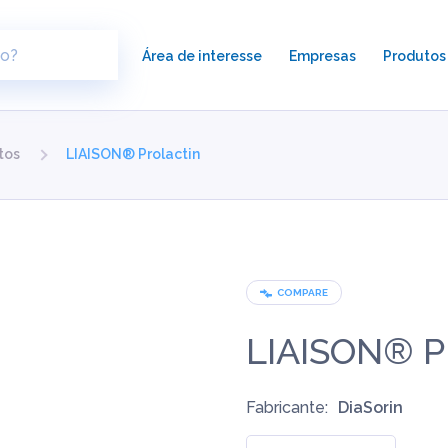
×
Área de interesse
Empresas
Produtos
tos
LIAISON® Prolactin
COMPARE
LIAISON® Pr
Fabricante:
DiaSorin