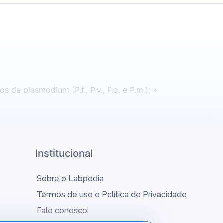
e plasmodium (P.f., P.v., P.o. e P.m.); »
Institucional
Sobre o Labpedia
Termos de uso e Política de Privacidade
Fale conosco