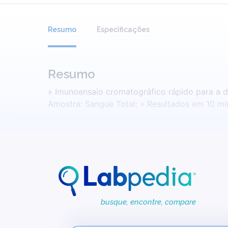
Resumo
Especificações
Resumo
» Imunoensaio cromatográfico rápido para a dete
busque, encontre, compare