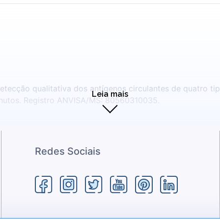
cção qualitativa dos antígenos circulantes de quatro tipos d
Leia mais
Amostra: Sangue Total; » Resultados em 10 minutos. Registro ANVISA/MS: 80560310035.
Redes Sociais