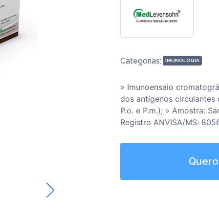
Categorias:
IMUNOLOGIA
» Imunoensaio cromatográf
dos antígenos circulantes d
P.o. e P.m.); » Amostra: S
Registro ANVISA/MS: 805
Quero