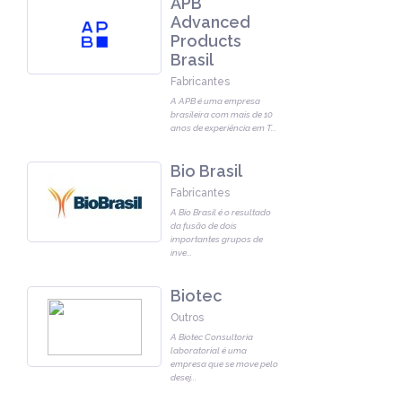
APB
Advanced
Products
Brasil
Fabricantes
A APB é uma empresa
brasileira com mais de 10
anos de experiência em T
...
Bio Brasil
Fabricantes
A Bio Brasil é o resultado
da fusão de dois
importantes grupos de
inve
...
Biotec
Outros
A Biotec Consultoria
laboratorial é uma
empresa que se move pelo
desej
...