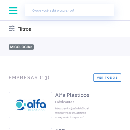
×
Filtros
MICOLOGIA
×
EMPRESAS (
13
)
VER TODOS
Alfa Plásticos
Fabricantes
Nosso principal objetivo é
manter você atualizado
com produtos que est
...