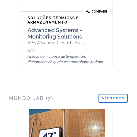
COMPARE
SOLUÇÕES TÉRMICAS E
ARMAZENAMENTO
Advanced Systems -
Monitoring Solutions
APB Advanced Products Brasil
NFC
Acesso ao histórico de temperatura
diretamente de qualquer smartphone Android
equipado com tecnologia NFC.
Alta precisão
0,2°C de precisão entre 0°C e 30°C...
MUNDO LAB (
7
)
VER TODOS