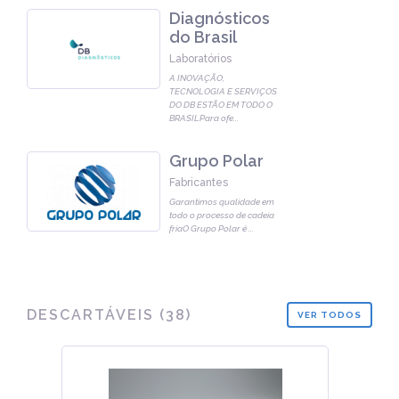
Diagnósticos
do Brasil
Laboratórios
A INOVAÇÃO,
TECNOLOGIA E SERVIÇOS
DO DB ESTÃO EM TODO O
BRASILPara ofe
...
Grupo Polar
Fabricantes
Garantimos qualidade em
todo o processo de cadeia
friaO Grupo Polar é
...
DESCARTÁVEIS
(
38
)
VER TODOS