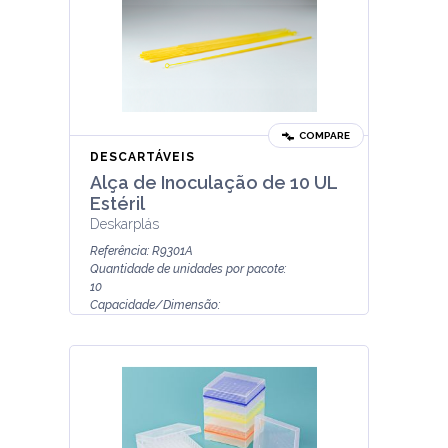
COMPARE
DESCARTÁVEIS
Alça de Inoculação de 10 UL
Estéril
Deskarplás
Referência: R9301A
Quantidade de unidades por pacote:
10
Capacidade/Dimensão:
10µl
Modelo:
ALÇA
Estéril:
Sim...