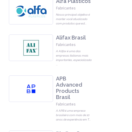
Alfa Plásticos
Fabricantes
Nosso principal objetivo é
manter você atualizado
com produtos que est
...
Alifax Brasil
Fabricantes
A Alifax é uma das
empresas italianas mais
importantes, especializada
...
APB
Advanced
Products
Brasil
Fabricantes
A APB é uma empresa
brasileira com mais de 10
anos de experiência em T
...