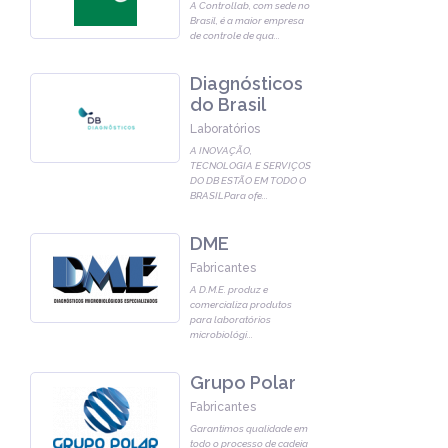
A Controllab, com sede no
Brasil, é a maior empresa
de controle de qua
...
Diagnósticos
do Brasil
Laboratórios
A INOVAÇÃO,
TECNOLOGIA E SERVIÇOS
DO DB ESTÃO EM TODO O
BRASILPara ofe
...
DME
Fabricantes
A D.M.E. produz e
comercializa produtos
para laboratórios
microbiológi
...
Grupo Polar
Fabricantes
Garantimos qualidade em
todo o processo de cadeia