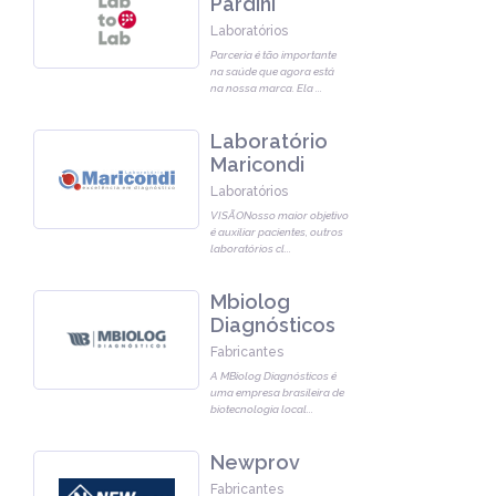
Pardini
Laboratórios
Parceria é tão importante
na saúde que agora está
na nossa marca. Ela
...
Laboratório
Maricondi
Laboratórios
VISÃONosso maior objetivo
é auxiliar pacientes, outros
laboratórios cl
...
Mbiolog
Diagnósticos
Fabricantes
A MBiolog Diagnósticos é
uma empresa brasileira de
biotecnologia local
...
Newprov
Fabricantes