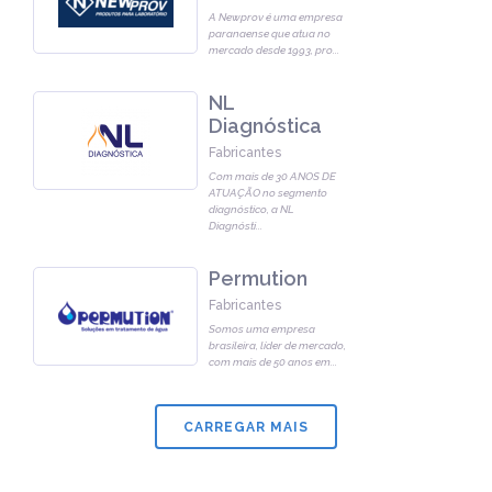
A Newprov é uma empresa
paranaense que atua no
mercado desde 1993, pro
...
NL
Diagnóstica
Fabricantes
Com mais de 30 ANOS DE
ATUAÇÃO no segmento
diagnóstico, a NL
Diagnósti
...
Permution
Fabricantes
Somos uma empresa
brasileira, líder de mercado,
com mais de 50 anos em
...
CARREGAR MAIS