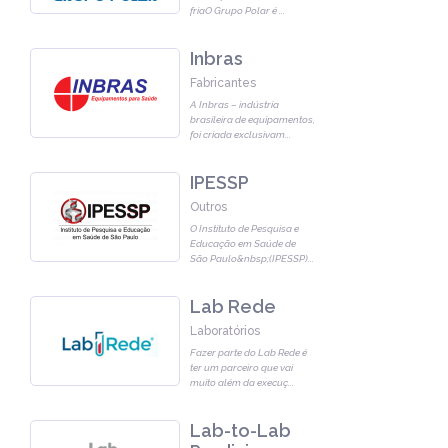
friaO Grupo Polar é
...
Inbras
Fabricantes
A Inbras – indústria
brasileira de equipamentos,
foi criada exclusivam
...
IPESSP
Outros
O Instituto de Pesquisa e
Educação em Saúde de
São Paulo&nbsp;(IPESSP)
...
Lab Rede
Laboratórios
Fazer parte do Lab Rede é
ter um parceiro que vai
muito além da execuç
...
Lab-to-Lab