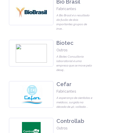
Bio Brasil
Fabricantes
A Bio Brasil é o resultado
da fusão de dois
importantes grupos de
inve
...
Biotec
Outros
A Biotec Consultoria
laboratorial é uma
empresa que se move pelo
desej
...
Cefar
Fabricantes
A esperança de cientistas e
médicos, surgida na
década de 40, voltada
...
Controllab
Outros