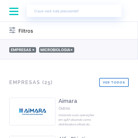
×
Filtros
EMPRESAS
×
MICROBIOLOGIA
×
EMPRESAS (
25
)
VER TODOS
Aimara
Outros
Iniciando suas operações
em 1987 atuando como
distribuidora oficial do
...