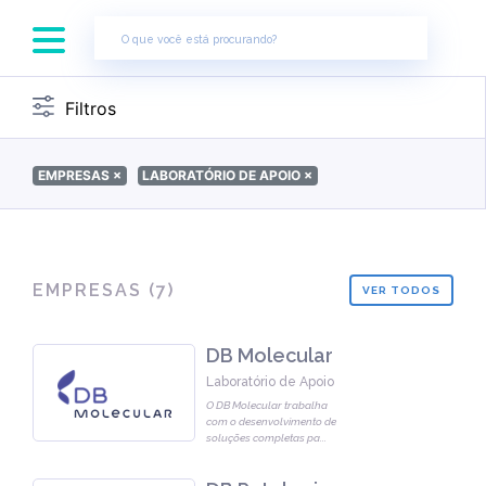
×
Filtros
EMPRESAS
×
LABORATÓRIO DE APOIO
×
EMPRESAS (
7
)
VER TODOS
DB Molecular
Laboratório de Apoio
O DB Molecular trabalha
com o desenvolvimento de
soluções completas pa
...