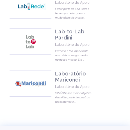
Laboratório de Apoio
Fazer parte do Lab Rede é
ter um parceiro que vai
muito além da execuç
...
Lab-to-Lab
Pardini
Laboratório de Apoio
Parceria é tão importante
na saúde que agora está
na nossa marca. Ela
...
Laboratório
Maricondi
Laboratório de Apoio
VISÃONosso maior objetivo
é auxiliar pacientes, outros
laboratórios cl
...