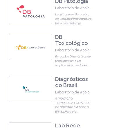
DB Patologia
Laboratório de Apoio
Localizado em Sorocaba,
em uma moderna estrutura
física, o DB Patologi
...
DB
Toxicológico
Laboratório de Apoio
Em 2018, o Diagnósticos do
Brasil mais uma vez
ampliou suas atividades
...
Diagnósticos
do Brasil
Laboratório de Apoio
A INOVAÇÃO,
TECNOLOGIA E SERVIÇOS
DO DB ESTÃO EM TODO O
BRASILPara ofe
...
Lab Rede