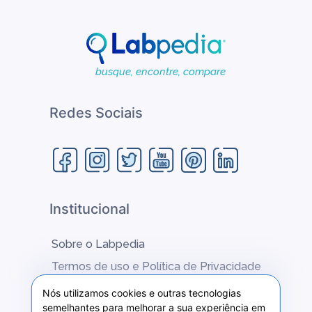
garantir a integridade, o respeito por todas as
partes interessadas e a total transparência.
Um dos pilares de nosso crescimento é o
busque, encontre, compare
compromisso com a sustentabilidade, traduzido
na busca de criação de valor nas dimensões
econômica, social e ambiental.
Redes Sociais
Institucional
Sobre o Labpedia
Termos de uso e Política de Privacidade
Fale conosco
Nós utilizamos cookies e outras tecnologias
semelhantes para melhorar a sua experiência em