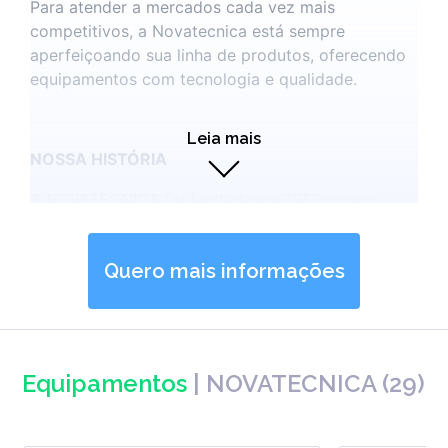
Para atender a mercados cada vez mais
competitivos, a Novatecnica está sempre
aperfeiçoando sua linha de produtos, oferecendo
equipamentos com tecnologia e qualidade.
Leia mais
NOSSA HISTÓRIA
A NOVATECNICA foi fundada em 1989 com o
objetivo de comercializar e prestar assistência
técnica em equipamentos para laboratório.
Quero mais informações
Atenta ao mercado, logo após a sua fundação, a
empresa passa a fabricar seus próprios
equipamentos para laboratório.
Em 2004, visando ampliar e fortalecer sua marca e
Equipamentos
|
NOVATECNICA
(
29
)
participação no mercado nacional, inicia um
período com diversos investimentos,
especialmente nas áreas de marketing e recursos