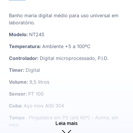
Banho maria digital médio para uso universal em
laboratório.
Modelo:
NT245
Temperatura:
Ambiente +5 a 100ºC
Controlador:
Digital microprocessado, P.I.D.
Timer:
Digital
Volume:
9,5 litros
Sensor:
PT 100
Cuba:
Aço inox AISI 304
Tampa
: Pingadeira em PS (até 60º) - Acima, em
Leia mais
inox.