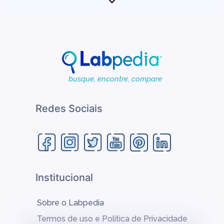
Resistência:
Tubular blindada em aço inox
Resolução:
0,1ºC
Precisão
: 0,2ºC
Uniformidade
: 0,5ºC
busque, encontre, compare
Gabinete externo:
Aço carbono AISI 1020 com
pintura eletrostática.
Redes Sociais
Institucional
Sobre o Labpedia
Termos de uso e Política de Privacidade