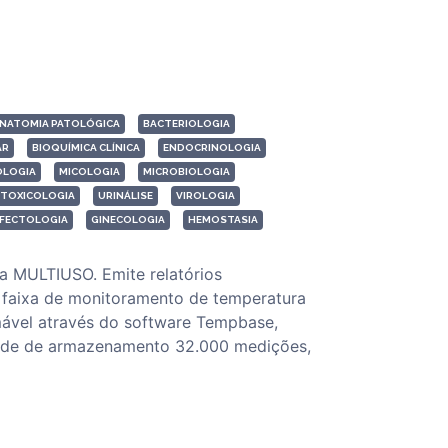
NATOMIA PATOLÓGICA
BACTERIOLOGIA
AR
BIOQUÍMICA CLÍNICA
ENDOCRINOLOGIA
OLOGIA
MICOLOGIA
MICROBIOLOGIA
TOXICOLOGIA
URINÁLISE
VIROLOGIA
NFECTOLOGIA
GINECOLOGIA
HEMOSTASIA
a MULTIUSO. Emite relatórios
faixa de monitoramento de temperatura
mável através do software Tempbase,
idade de armazenamento 32.000 medições,