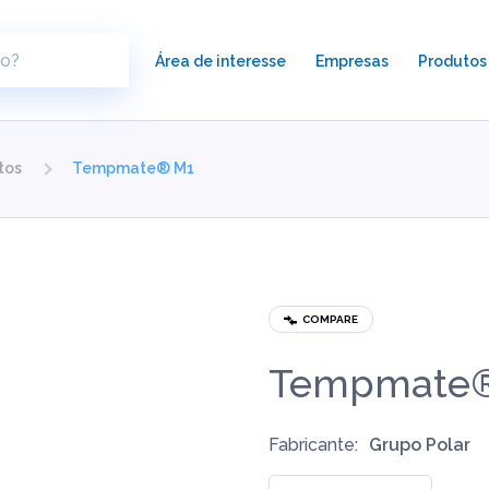
×
Área de interesse
Empresas
Produtos
tos
Tempmate® M1
COMPARE
Tempmate
Fabricante:
Grupo Polar