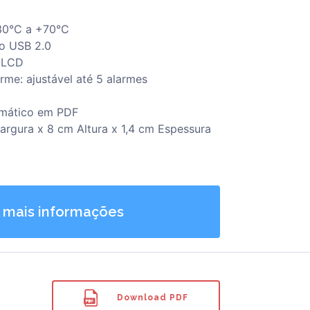
30°C a +70°C
ão USB 2.0
o LCD
rme: ajustável até 5 alarmes
omático em PDF
rgura x 8 cm Altura x 1,4 cm Espessura
 mais informações
Download PDF