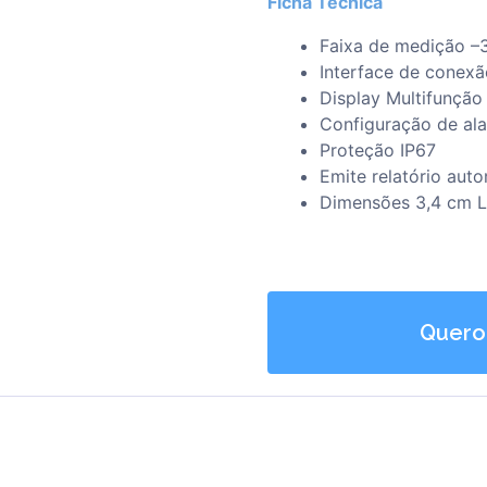
Ficha Técnica
Faixa de medição –
Interface de conex
Display Multifunçã
Configuração de ala
Proteção IP67
Emite relatório aut
Dimensões 3,4 cm La
Quero