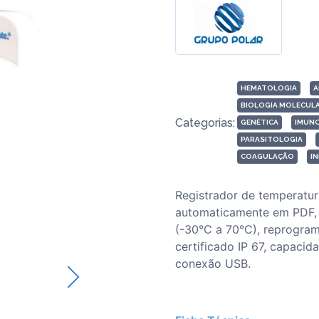
HEMATOLOGIA
A
BIOLOGIA MOLECUL
Categorias:
GENÉTICA
IMUN
PARASITOLOGIA
COAGULAÇÃO
I
Registrador de temperatur
automaticamente em PDF, 
(-30°C a 70°C), reprogra
certificado IP 67, capac
conexão USB.