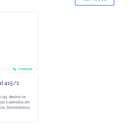
COMPARE
al 415/1
o 415, destina-se
ais e utensílios em
icos, farmacêuticos,