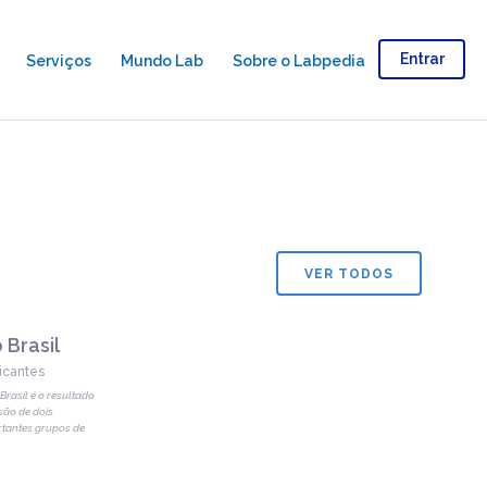
Entrar
Serviços
Mundo Lab
Sobre o Labpedia
VER TODOS
 Brasil
icantes
 Brasil é o resultado
são de dois
tantes grupos de