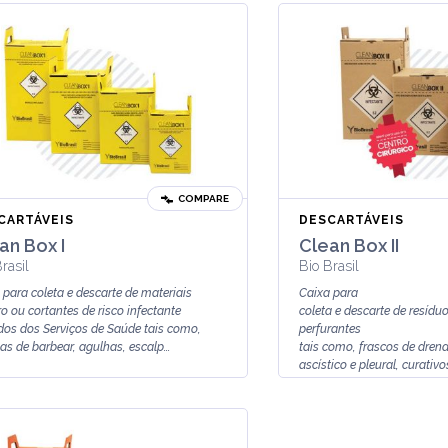
COMPARE
CARTÁVEIS
DESCARTÁVEIS
an Box I
Clean Box II
rasil
Bio Brasil
 para coleta e descarte de materiais
Caixa para
ro ou cortantes de risco infectante
coleta e descarte de resídu
dos dos Serviços de Saúde tais como,
perfurantes
as de barbear, agulhas, escalp...
tais como, frascos de dren
ascístico e pleural, curativ
co...