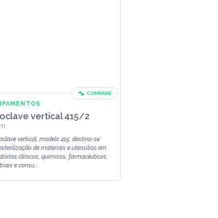
COMPARE
IPAMENTOS
oclave vertical 415/2
em
oclave vertical, modelo 415, destina-se
esterilização de materiais e utensílios em
atórios clínicos, químicos, farmacêuticos,
riais e consu...