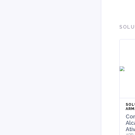
SOLU
SOL
ARM
Con
Alc
Ati