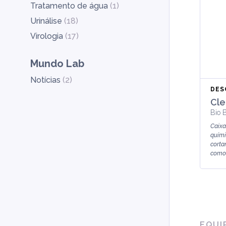
Tratamento de água
(
1
)
Urinálise
(
18
)
Virologia
(
17
)
Mundo Lab
Notícias
(
2
)
DES
Cle
Bio B
Caixa
quími
corta
como,
EQUI