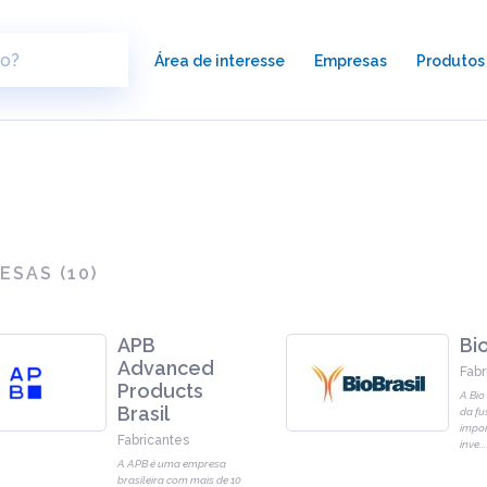
×
Área de interesse
Empresas
Produtos
ESAS (
10
)
APB
Bio
Advanced
Fabr
Products
A Bio
Brasil
da fu
impor
Fabricantes
inve
...
A APB é uma empresa
brasileira com mais de 10