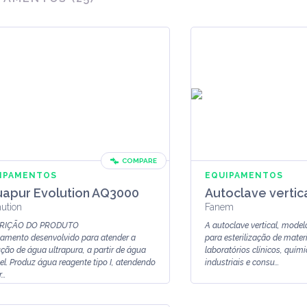
COMPARE
IPAMENTOS
EQUIPAMENTOS
apur Evolution AQ3000
Autoclave vertic
ution
Fanem
RIÇÃO DO PRODUTO
A autoclave vertical, model
amento desenvolvido para atender a
para esterilização de materi
ção de água ultrapura, a partir de água
laboratórios clínicos, quím
el. Produz água reagente tipo I, atendendo
industriais e consu...
..