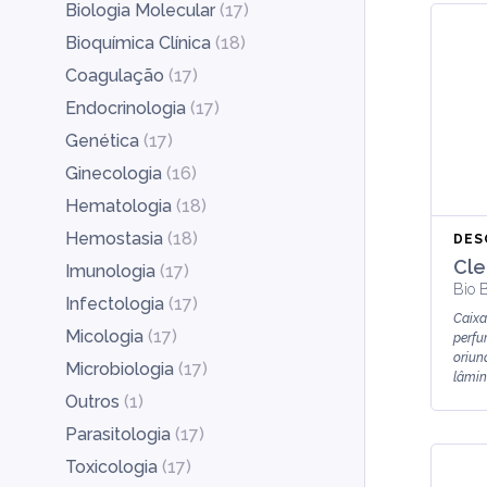
Biologia Molecular
(
17
)
Bioquímica Clínica
(
18
)
Coagulação
(
17
)
Endocrinologia
(
17
)
Genética
(
17
)
Ginecologia
(
16
)
Hematologia
(
18
)
Hemostasia
(
18
)
DES
Cle
Imunologia
(
17
)
Bio B
Infectologia
(
17
)
Caixa
Micologia
(
17
)
perfu
oriun
Microbiologia
(
17
)
lâmin
Outros
(
1
)
Parasitologia
(
17
)
Toxicologia
(
17
)