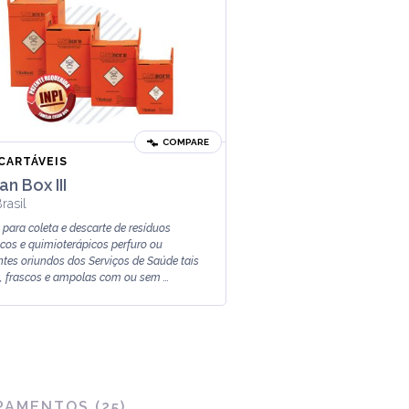
COMPARE
CARTÁVEIS
an Box III
rasil
 para coleta e descarte de resíduos
cos e quimioterápicos perfuro ou
ntes oriundos dos Serviços de Saúde tais
 frascos e ampolas com ou sem ...
PAMENTOS
(
25
)