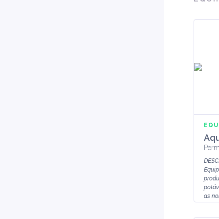
EQU
Aqu
Perm
DESC
Equip
produ
potáv
as nor.