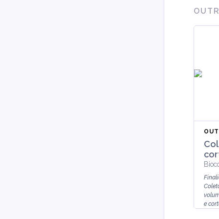
OUT
OUT
Col
cor
Bioc
Final
Colet
volum
e cor
farmác