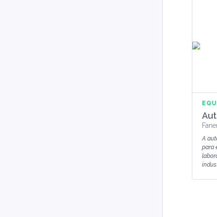
EQU
Aut
Fan
A aut
para 
labor
indust