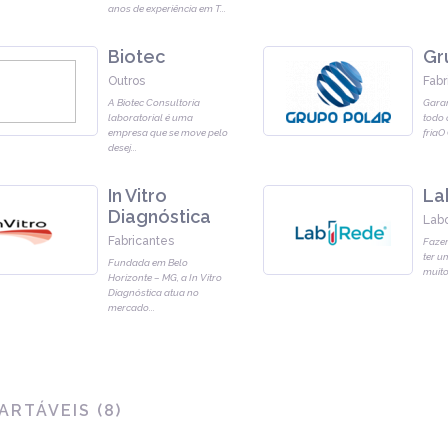
anos de experiência em T
...
Biotec
Gr
Outros
Fabr
A Biotec Consultoria
Gara
laboratorial é uma
todo 
empresa que se move pelo
friaO
desej
...
In Vitro
La
Diagnóstica
Labo
Fabricantes
Fazer
ter u
Fundada em Belo
muito
Horizonte – MG, a In Vitro
Diagnóstica atua no
mercado
...
ARTÁVEIS
(
8
)