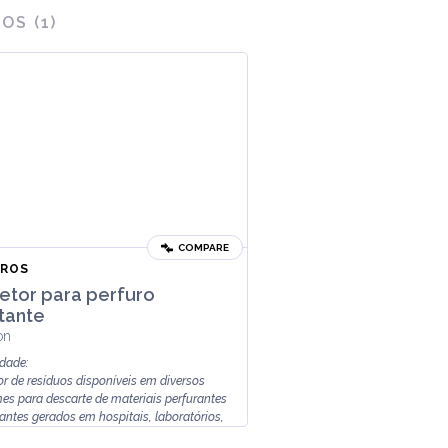
ROS
(
1
)
COMPARE
ROS
etor para perfuro
tante
on
idade:
or de resíduos disponíveis em diversos
es para descarte de materiais perfurantes
tantes gerados em hospitais, laboratórios,
ias...