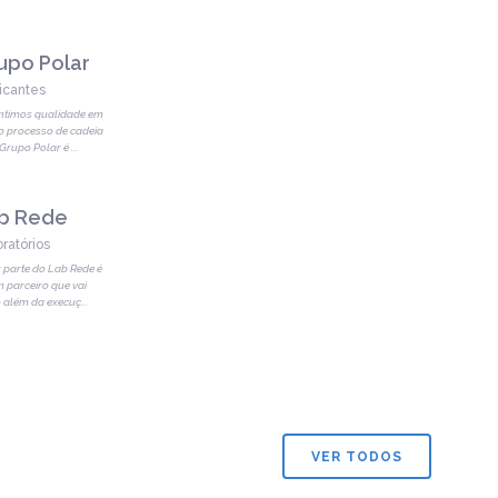
upo Polar
icantes
ntimos qualidade em
o processo de cadeia
 Grupo Polar é
...
b Rede
ratórios
 parte do Lab Rede é
m parceiro que vai
 além da execuç
...
VER TODOS