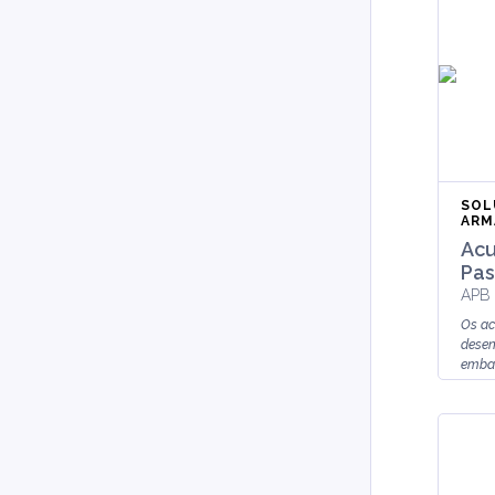
SOL
ARM
Acu
Pas
APB 
Os ac
desen
embal
manut