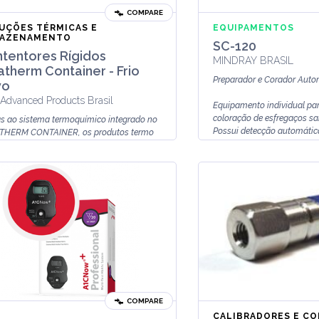
COMPARE
UÇÕES TÉRMICAS E
EQUIPAMENTOS
AZENAMENTO
SC-120
tentores Rígidos
MINDRAY BRASIL
atherm Container - Frio
Preparador e Corador Auto
vo
Advanced Products Brasil
Equipamento individual par
coloração de esfregaços sa
s ao sistema termoquímico integrado no
Possui detecção automática 
THERM CONTAINER, os produtos termo
veis são mantidos à temperatura
ada durante o transporte.
ema...
COMPARE
CALIBRADORES E C