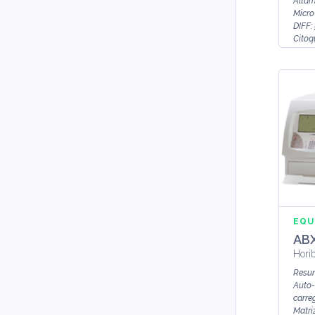
Altam
Micro
DIFF: 
Citoq
real d
EQU
ABX
Hori
Resu
Auto-
carre
Matri