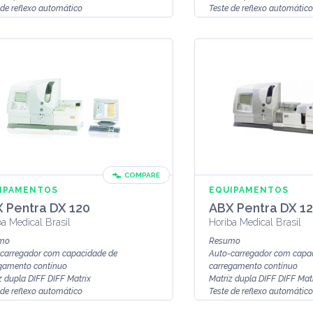
 de reflexo automático
Teste de reflexo automático
 de validação com atlas citológico...
Posto de validação com atlas
COMPARE
IPAMENTOS
EQUIPAMENTOS
 Pentra DX 120
ABX Pentra DX 1
ba Medical Brasil
Horiba Medical Brasil
mo
Resumo
carregador com capacidade de
Auto-carregador com capa
gamento contínuo
carregamento contínuo
z dupla DIFF DIFF Matrix
Matriz dupla DIFF DIFF Mat
 de reflexo automático
Teste de reflexo automático
 de validação com atlas citológico...
Posto de validação com atlas