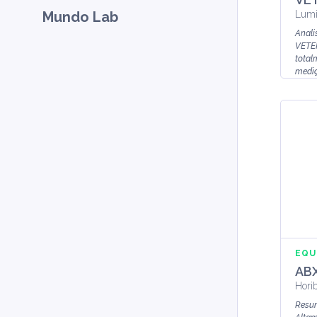
Mundo Lab
Lumi
Anali
VETE
total
mediç
Princí
EQU
ABX
Hori
Resu