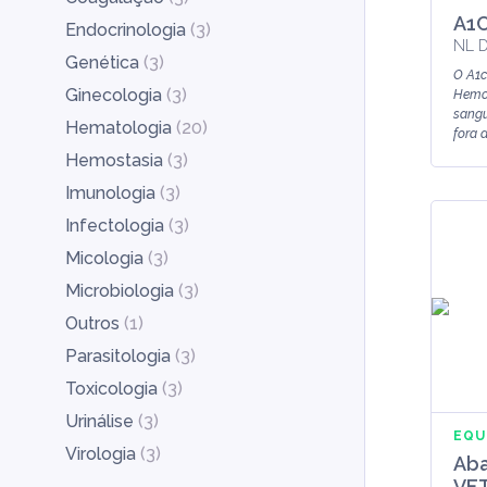
A1
Endocrinologia
(
3
)
NL D
Genética
(
3
)
O A1c
Ginecologia
(
3
)
Hemog
sangu
Hematologia
(
20
)
fora 
Hemostasia
(
3
)
Imunologia
(
3
)
Infectologia
(
3
)
Micologia
(
3
)
Microbiologia
(
3
)
Outros
(
1
)
Parasitologia
(
3
)
Toxicologia
(
3
)
Urinálise
(
3
)
EQU
Virologia
(
3
)
Aba
VE