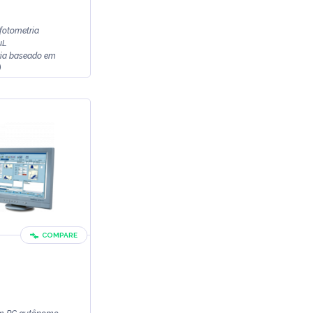
fotometria
µL
ia baseado em
)
COMPARE