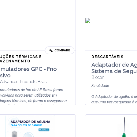
COMPARE
UÇÕES TÉRMICAS E
DESCARTÁVEIS
AZENAMENTO
Adaptador de A
muladores GPC - Frio
Sistema de Segu
sivo
Biocon
Advanced Products Brasil
Finalidade:
umuladores de frio da AP Brasil foram
volvidos para serem utilizados em
O Adaptador de agulha é u
agens térmicas, de forma a assegurar a
que uma vez rosqueada à a
enção da temperatura dos prod...
múltipla de sangue, possib
empunhadura e segura...