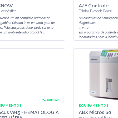
CNOW
A2F Controle
iagnóstica
Trinity Biotech Brasil
Now é um kit completo para dosar
Os controles de hemoglobi
lobina Glicada (A1c) em uma gota de
diagnóstico
e. Pela sua praticidade, pode ser feito
in vitro
de um ambiente laboratorial (ex...
em programas de controle 
laboratoriais para a identif
quantificação de Hb...
COMPARE
IPAMENTOS
EQUIPAMENTOS
cus Vet5 - HEMATOLOGIA
ABX Micros 60
TERINÁRIA
Horiba Medical Brasil