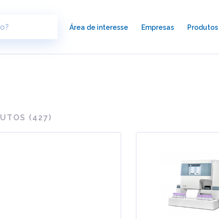
×
Área de interesse
Empresas
Produtos
UTOS (
427
)