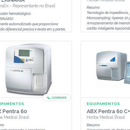
raDx - Representante no Brasil
Resumo
Tecnologia de impedância, 
sador hematológico
Microsampling: Apenas 10 
RINÁRIO
Armazenamento de memór
mente automatizado que proporciona
cartão inteligente (opcional
ão diferencial precisa e exata em 5 partes.
Sem compressor (tecnol...
pio de medição: fotometria ...
COMPARE
IPAMENTOS
EQUIPAMENTOS
 Pentra 60
ABX Pentra 60 C+
ba Medical Brasil
Horiba Medical Brasil
mo
Resumo