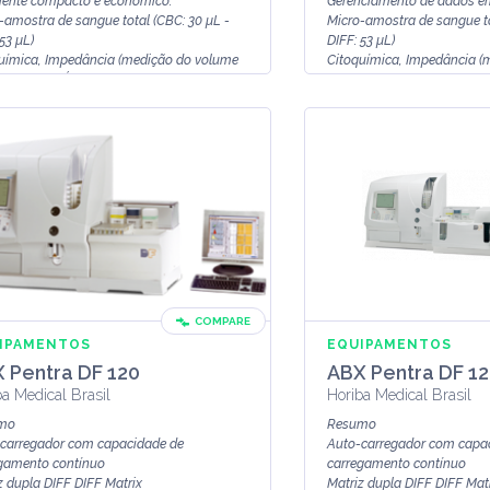
ente compacto e econômico.
Gerenciamento de dados e
-amostra de sangue total (CBC: 30 µL -
Micro-amostra de sangue to
53 µL)
DIFF: 53 µL)
uímica, Impedância (medição do volume
Citoquímica, Impedância (
a célula) e Ót...
real da célul...
COMPARE
IPAMENTOS
EQUIPAMENTOS
 Pentra DF 120
ABX Pentra DF 1
ba Medical Brasil
Horiba Medical Brasil
mo
Resumo
carregador com capacidade de
Auto-carregador com capa
gamento contínuo
carregamento contínuo
z dupla DIFF DIFF Matrix
Matriz dupla DIFF DIFF Mat