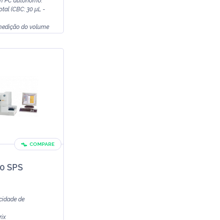
m PC autônomo.
tal (CBC: 30 µL -
medição do volume
COMPARE
20 SPS
cidade de
rix