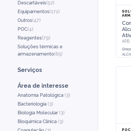
Descartáveis
(
52
)
Equipamentos
(
171
)
SOL
ARM
Outros
(
47
)
Con
Alc
POC
(
4
)
Ati
Reagentes
(
79
)
APB 
Soluções térmicas e
Graça
armazenamento
(
65
)
ALCA
sensí
adequ
Serviços
O sist
Área de interesse
Anatomia Patológica
(
3
)
Bacteriologia
(
3
)
Biologia Molecular
(
3
)
Bioquímica Clínica
(
3
)
Coagulação
(
3
)
POC