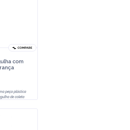
COMPARE
gulha com
rança
ma peça plástica
gulha de coleta
ilita uma melhor