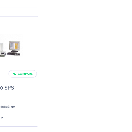
 citológico...
COMPARE
20 SPS
cidade de
rix
 citológico...