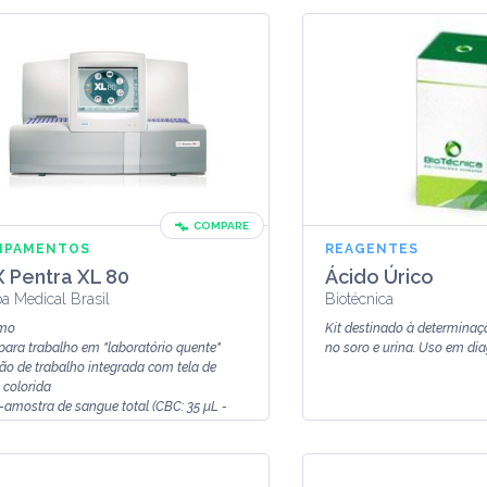
COMPARE
IPAMENTOS
REAGENTES
 Pentra XL 80
Ácido Úrico
ba Medical Brasil
Biotécnica
mo
Kit destinado à determinaç
 para trabalho em "laboratório quente"
no soro e urina. Uso em diagn
ão de trabalho integrada com tela de
 colorida
-amostra de sangue total (CBC: 35 µL -
3...