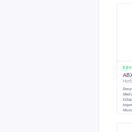
EQU
ABX
Hori
Resu
Ideal
Estaç
toque
Micro
DIFF: 5