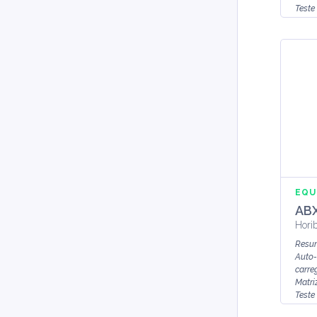
Teste
Posto
EQU
ABX
Hori
Resu
Auto-
carre
Matri
Teste
Posto